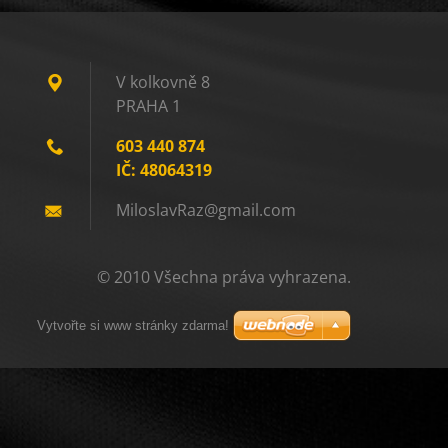
V kolkovně 8
PRAHA 1
603 440 874
IČ: 48064319
Miloslav
Raz@gmai
l.com
© 2010 Všechna práva vyhrazena.
Vytvořte si www stránky zdarma!